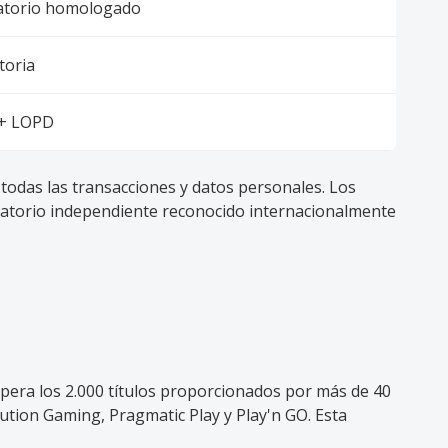
atorio homologado
toria
+ LOPD
todas las transacciones y datos personales. Los
oratorio independiente reconocido internacionalmente
upera los 2.000 títulos proporcionados por más de 40
tion Gaming, Pragmatic Play y Play'n GO. Esta