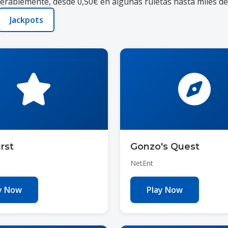
derablemente, desde 0,50€ en algunas ruletas hasta miles de
Jackpots
rst
Gonzo's Quest
NetEnt
y Now
Play Now