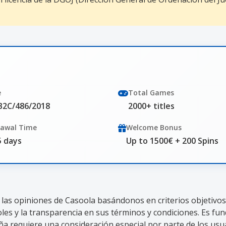
e
Total Games
2C/486/2018
2000+ titles
rawal Time
Welcome Bonus
5 days
Up to 1500€ + 200 Spins
 las opiniones de Casoola basándonos en criterios objetivos
es y la transparencia en sus términos y condiciones. Es fu
aña requiere una consideración especial por parte de los usu