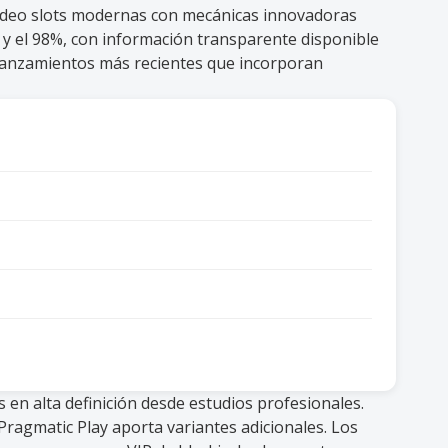
 video slots modernas con mecánicas innovadoras
y el 98%, con información transparente disponible
 lanzamientos más recientes que incorporan
 en alta definición desde estudios profesionales.
Pragmatic Play aporta variantes adicionales. Los