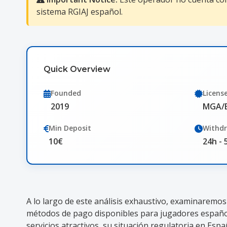
sistema RGIAJ español.
Quick Overview
Founded
Licens
2019
MGA/B
Min Deposit
Withd
10€
24h - 
A lo largo de este análisis exhaustivo, examinaremos
métodos de pago disponibles para jugadores español
servicios atractivos, su situación regulatoria en Esp