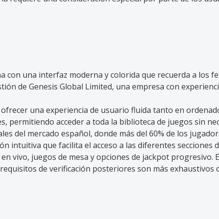
 con una interfaz moderna y colorida que recuerda a los fe
estión de Genesis Global Limited, una empresa con experienc
ofrecer una experiencia de usuario fluida tanto en ordenado
permitiendo acceder a toda la biblioteca de juegos sin nece
uales del mercado español, donde más del 60% de los jugado
intuitiva que facilita el acceso a las diferentes secciones 
 en vivo, juegos de mesa y opciones de jackpot progresivo. E
equisitos de verificación posteriores son más exhaustivos 