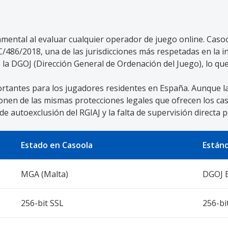
ental al evaluar cualquier operador de juego online. Casool
6/2018, una de las jurisdicciones más respetadas en la ind
 la DGOJ (Dirección General de Ordenación del Juego), lo que
ortantes para los jugadores residentes en España. Aunque la
ponen de las mismas protecciones legales que ofrecen los ca
de autoexclusión del RGIAJ y la falta de supervisión directa 
Estado en Casoola
Están
MGA (Malta)
DGOJ 
256-bit SSL
256-bi