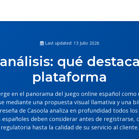
Last updated: 13 Julio 2026
análisis: qué destac
plataforma
rge en el panorama del juego online español como
se mediante una propuesta visual llamativa y una bi
a reseña de Casoola analiza en profundidad todos los
 españoles deben considerar antes de registrarse, 
regulatoria hasta la calidad de su servicio al cliente.