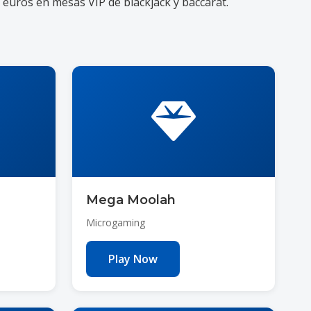
 euros en mesas VIP de blackjack y baccarat.
Mega Moolah
Microgaming
Play Now