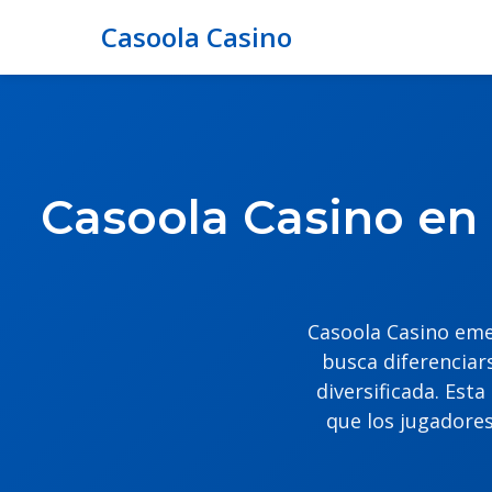
Casoola Casino
Casoola Casino en 
Casoola Casino eme
busca diferenciar
diversificada. Est
que los jugadores