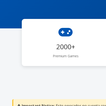
2000+
Premium Games
Important Notice:
Este operador no cuenta con 