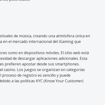
stivales de música, creando una atmósfera única en
ia en el mercado internacional del iGaming que
res como en dispositivos móviles. El sitio web está
sidad de descargar aplicaciones adicionales. Esta
res prefieren apostar desde sus smartphones.
del casino. Los juegos se organizan en categorías
l proceso de registro es sencillo y puede
debido a las políticas KYC (Know Your Customer)